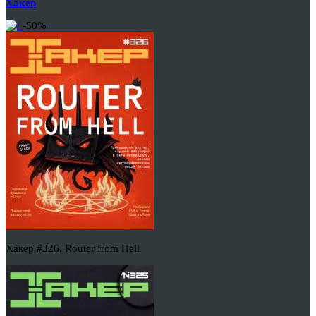
Хакер
-50%
Хакер #326. Router from Hell