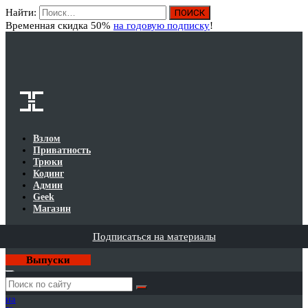
Найти:
Вход
Временная скидка 50%
на годовую подписку
!
Взлом
Приватность
Трюки
Кодинг
Админ
Geek
Магазин
Подписаться на материалы
Выпуски
Годовая
подписка
на