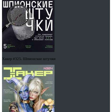
Хакер #325. Шпионские штучки