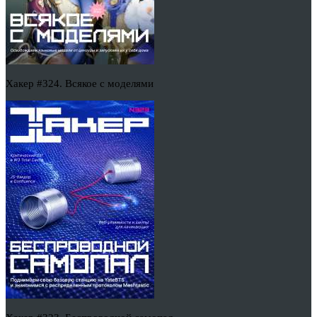
Хакер #324. Всякое с моделями