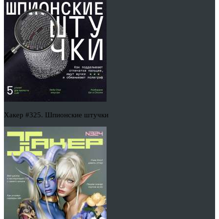
Хакер #325. Шпионские штучки