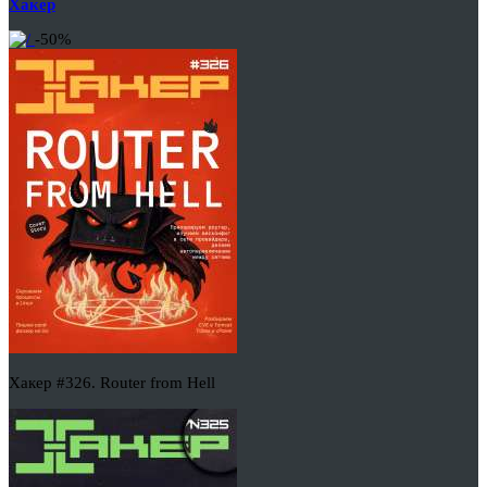
Хакер
-50%
Хакер #326. Router from Hell