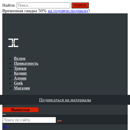
Найти:
Вход
Временная скидка 50%
на годовую подписку
!
Взлом
Приватность
Трюки
Кодинг
Админ
Geek
Магазин
Подписаться на материалы
Выпуски
Годовая
подписка
на