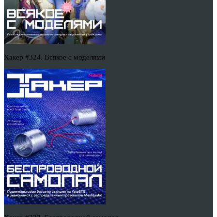
Хакер #324. Всякое с моделями