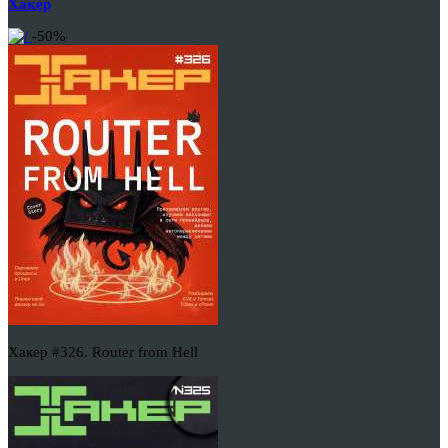
Хакер
-50%
Хакер #326. Router from Hell