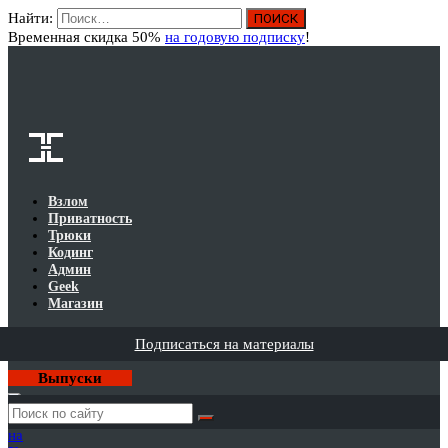
Найти:
Вход
Временная скидка 50%
на годовую подписку
!
Взлом
Приватность
Трюки
Кодинг
Админ
Geek
Магазин
Подписаться на материалы
Выпуски
Годовая
подписка
на