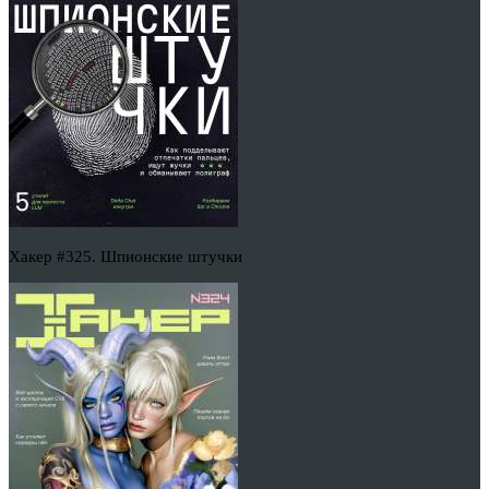
Хакер #325. Шпионские штучки