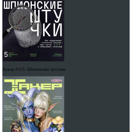
Хакер #325. Шпионские штучки