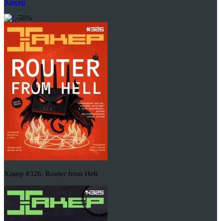
Хакер
-50%
Хакер #326. Router from Hell