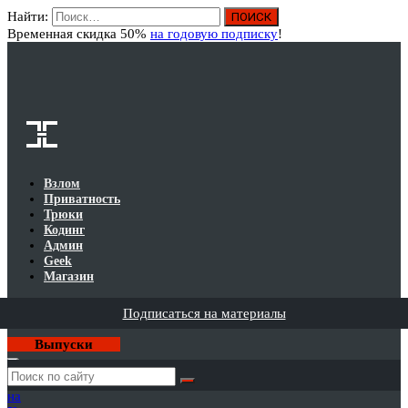
Найти:
Вход
Временная скидка 50%
на годовую подписку
!
Взлом
Приватность
Трюки
Кодинг
Админ
Geek
Магазин
Подписаться на материалы
Выпуски
Годовая
подписка
на