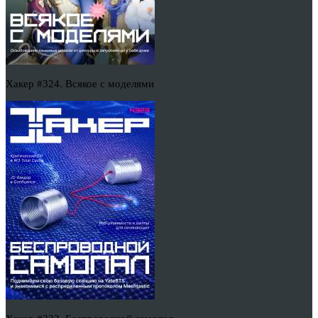
Хакер #324. Всякое с моделями