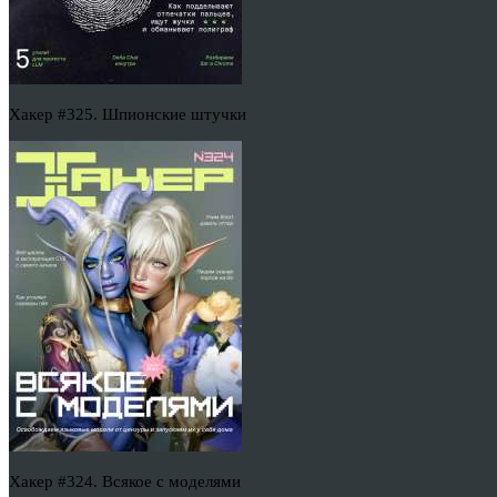
Хакер #325. Шпионские штучки
Хакер #324. Всякое с моделями