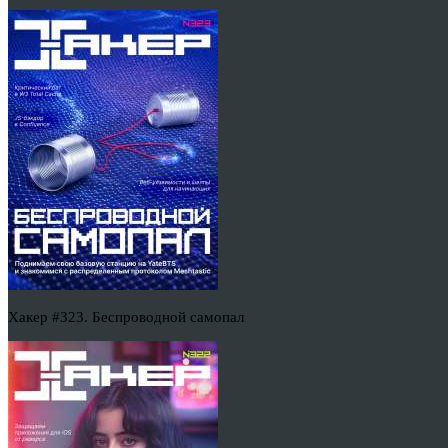
Хакер #323. Беспроводной самопал