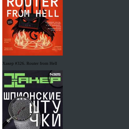
Хакер #326. Router from Hell