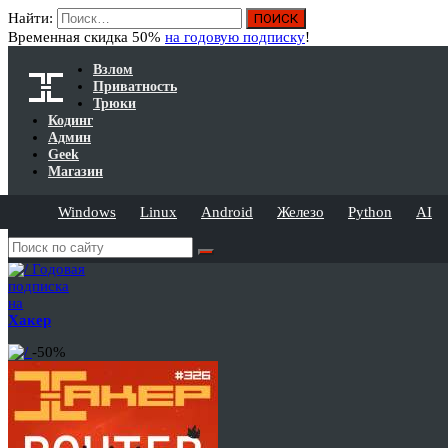
Найти:
Временная скидка 50%
на годовую подписку
!
Взлом
Приватность
Трюки
Кодинг
Админ
Geek
Магазин
Windows
Linux
Android
Железо
Python
AI
Годовая
подписка
на
Хакер
-50%