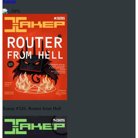
Хакер
-50%
Хакер #326. Router from Hell