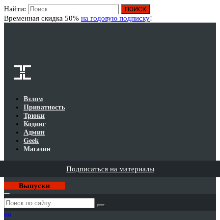
Найти:
Вход
Временная скидка 50%
на годовую подписку
!
Взлом
Приватность
Трюки
Кодинг
Админ
Geek
Магазин
Подписаться на материалы
Выпуски
Годовая
подписка
на