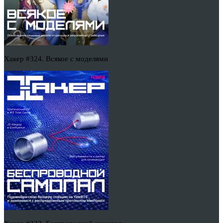
Хакер #324. Всякое с моделями