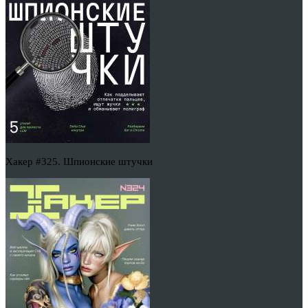
Хакер #325. Шпионские штучки