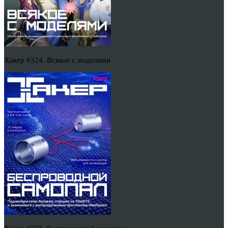
Хакер #324. Всякое с моделями