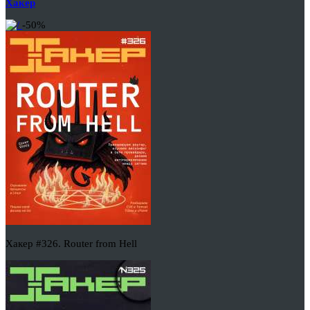
Хакер
-50%
Хакер #326. Router from Hell