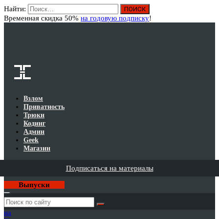
Найти:
Вход
Временная скидка 50%
на годовую подписку
!
Взлом
Приватность
Трюки
Кодинг
Админ
Geek
Магазин
Подписаться на материалы
Выпуски
Годовая
подписка
на