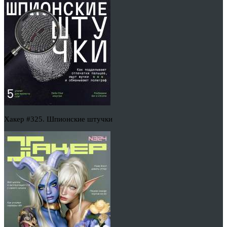
Хакер #325. Шпионские штучки