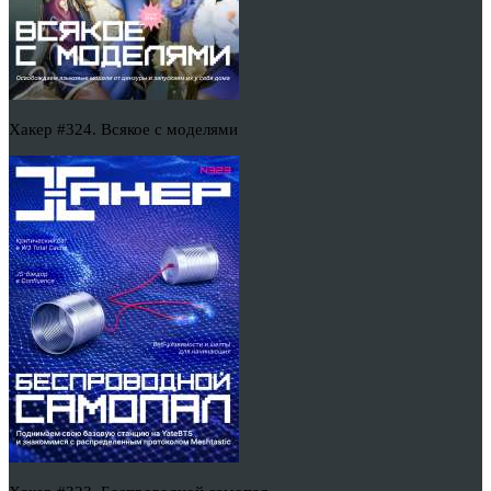
Хакер #324. Всякое с моделями