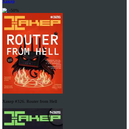
Хакер
-50%
Хакер #326. Router from Hell