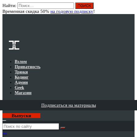
Найти:
Вход
Временная скидка 50%
на годовую подписку
!
Взлом
Приватность
Трюки
Кодинг
Админ
Geek
Магазин
Подписаться на материалы
Выпуски
Годовая
подписка
на