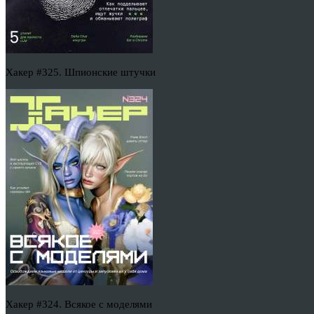
Хакер #325. Шпионские штучки
Хакер #324. Всякое с моделями