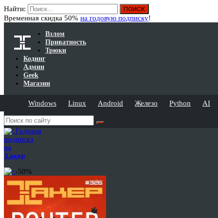
Найти:
Временная скидка 50%
на годовую подписку
!
Взлом
Приватность
Трюки
Кодинг
Админ
Geek
Магазин
Windows
Linux
Android
Железо
Python
AI
Годовая
подписка
на
Хакер
-50%