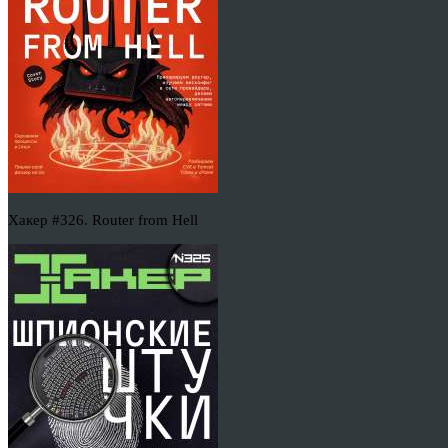
Хакер #326. Router from Hell