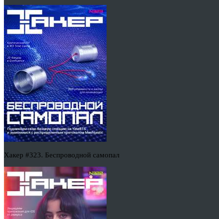
Хакер #323. Беспроводной самопал