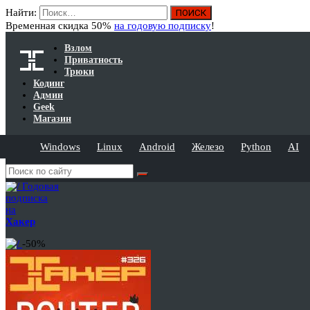
Найти:
Временная скидка 50%
на годовую подписку
!
Взлом
Приватность
Трюки
Кодинг
Админ
Geek
Магазин
Windows
Linux
Android
Железо
Python
AI
Годовая
подписка
на
Хакер
-50%