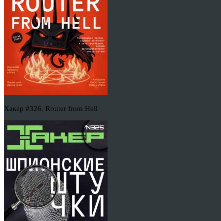
Хакер #326. Router from Hell