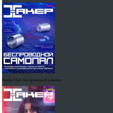
Хакер #323. Беспроводной самопал