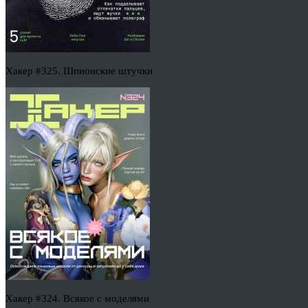
Хакер #325. Шпионские штучки
Хакер #324. Всякое с моделями