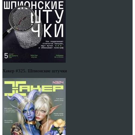
Хакер #325. Шпионские штучки