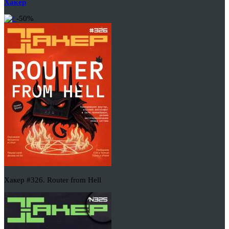
Хакер
-50%
Хакер #326. Router from Hell