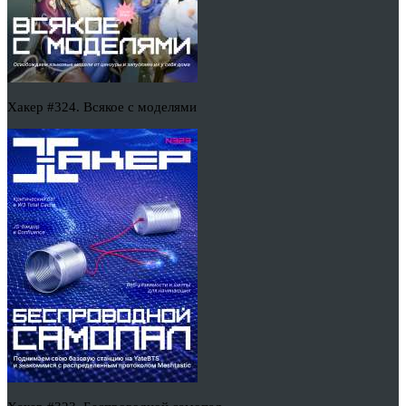
Хакер #324. Всякое с моделями