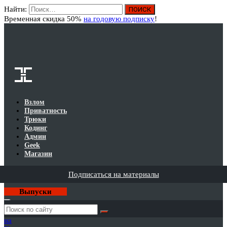
Найти:
Вход
Временная скидка 50%
на годовую подписку
!
Взлом
Приватность
Трюки
Кодинг
Админ
Geek
Магазин
Подписаться на материалы
Выпуски
Годовая
подписка
на