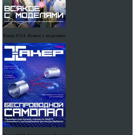
Хакер #324. Всякое с моделями