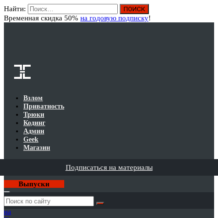
Найти:
Вход
Временная скидка 50%
на годовую подписку
!
Взлом
Приватность
Трюки
Кодинг
Админ
Geek
Магазин
Подписаться на материалы
Выпуски
Годовая
подписка
на