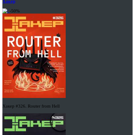
Хакер
-50%
Хакер #326. Router from Hell