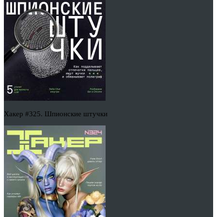
Хакер #325. Шпионские штучки