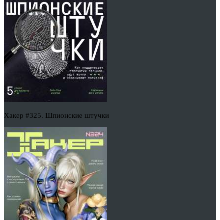
Хакер #325. Шпионские штучки