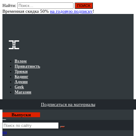
Найти:
Вход
Временная скидка 50%
на годовую подписку
!
Взлом
Приватность
Трюки
Кодинг
Админ
Geek
Магазин
Подписаться на материалы
Выпуски
Годовая
подписка
на