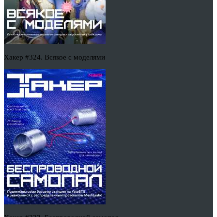
Хакер #324. Всякое с моделями