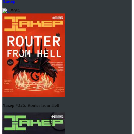
Хакер
-50%
Хакер #326. Router from Hell