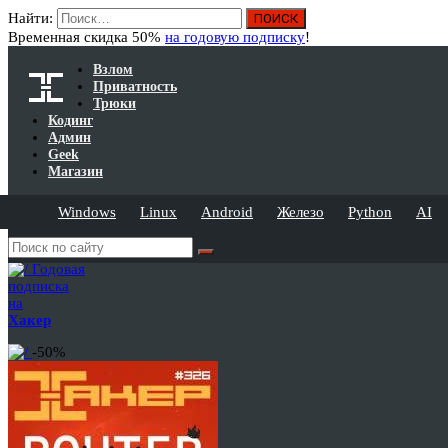
Найти:
Временная скидка 50%
на годовую подписку
!
Взлом
Приватность
Трюки
Кодинг
Админ
Geek
Магазин
Windows
Linux
Android
Железо
Python
AI
Годовая
подписка
на
Хакер
-50%