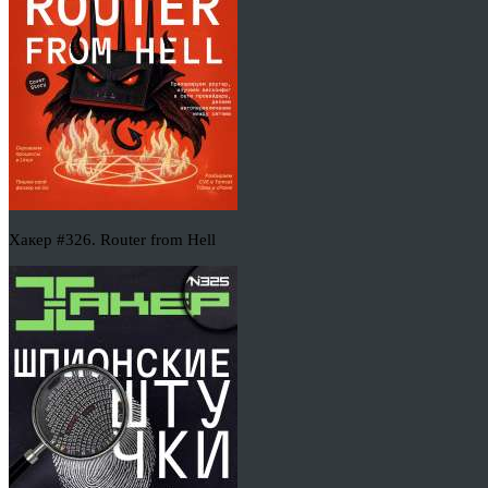
Хакер #326. Router from Hell