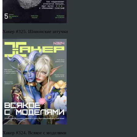
Хакер #325. Шпионские штучки
Хакер #324. Всякое с моделями