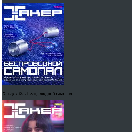
Хакер #323. Беспроводной самопал