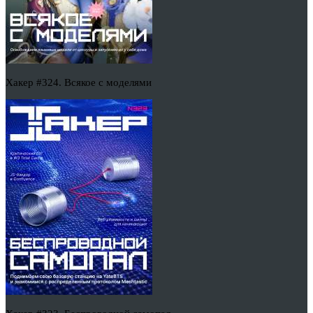
Хакер #324. Всякое с моделями