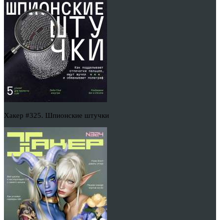
Хакер #325. Шпионские штучки