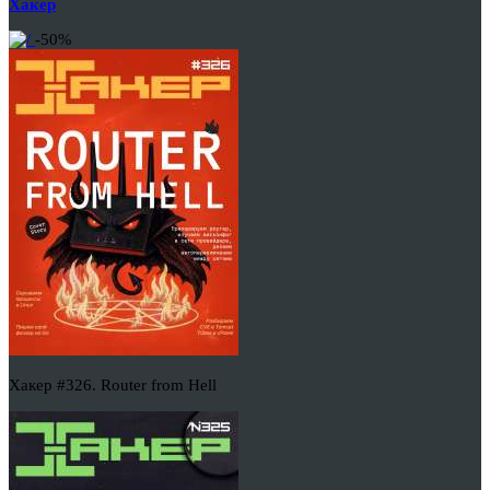
Хакер
-50%
Хакер #326. Router from Hell