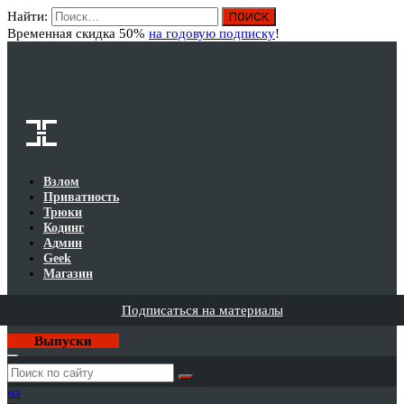
Найти:
Вход
Временная скидка 50%
на годовую подписку
!
Взлом
Приватность
Трюки
Кодинг
Админ
Geek
Магазин
Подписаться на материалы
Выпуски
Годовая
подписка
на