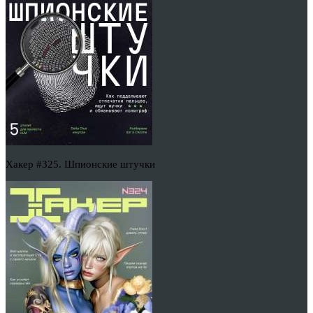
Хакер #325. Шпионские штучки