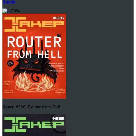
Хакер
-50%
Хакер #326. Router from Hell