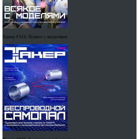
Хакер #324. Всякое с моделями