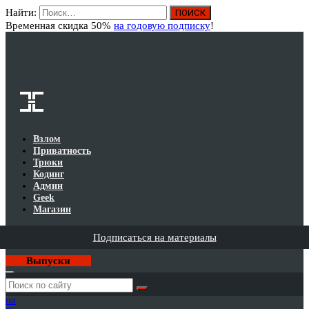
Найти:
Вход
Временная скидка 50%
на годовую подписку
!
Взлом
Приватность
Трюки
Кодинг
Админ
Geek
Магазин
Подписаться на материалы
Выпуски
Годовая
подписка
на