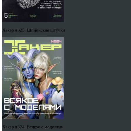
Хакер #325. Шпионские штучки
Хакер #324. Всякое с моделями