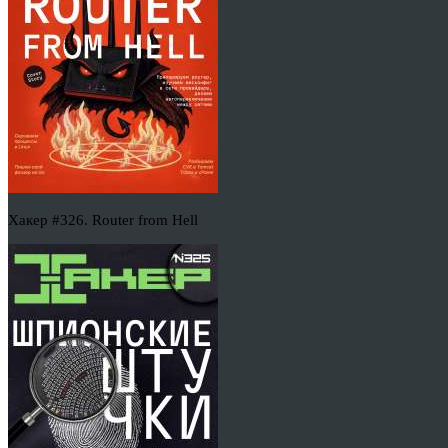
Хакер #326. Router from Hell