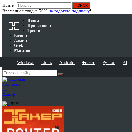
Найти:
Временная скидка 50%
на годовую подписку
!
Взлом
Приватность
Трюки
Кодинг
Админ
Geek
Магазин
Windows
Linux
Android
Железо
Python
AI
Годовая
подписка
на
Хакер
-50%