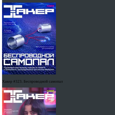
Хакер #323. Беспроводной самопал