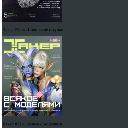
Хакер #325. Шпионские штучки
Хакер #324. Всякое с моделями