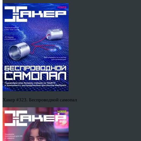
Хакер #323. Беспроводной самопал