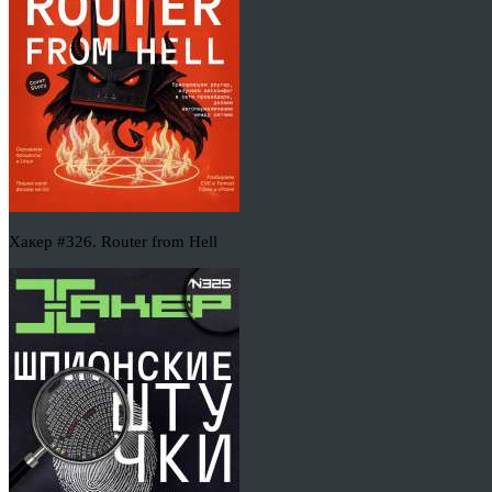
Хакер #326. Router from Hell