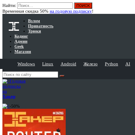
Найти:
Временная скидка 50%
на годовую подписку
!
Взлом
Приватность
Трюки
Кодинг
Админ
Geek
Магазин
Windows
Linux
Android
Железо
Python
AI
Годовая
подписка
на
Хакер
-50%