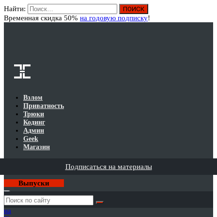
Найти:
Вход
Временная скидка 50%
на годовую подписку
!
Взлом
Приватность
Трюки
Кодинг
Админ
Geek
Магазин
Подписаться на материалы
Выпуски
Годовая
подписка
на