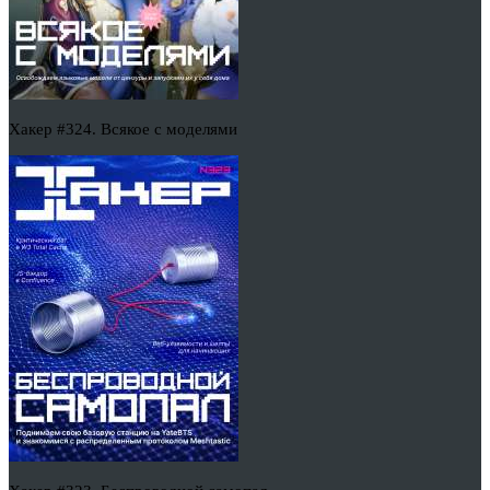
Хакер #324. Всякое с моделями