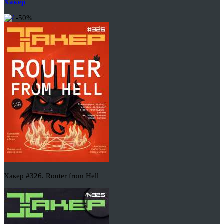
Хакер
-50%
Хакер #326. Router from Hell