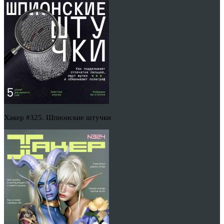
Хакер #325. Шпионские штучки