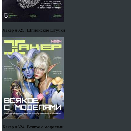
Хакер #325. Шпионские штучки
Хакер #324. Всякое с моделями