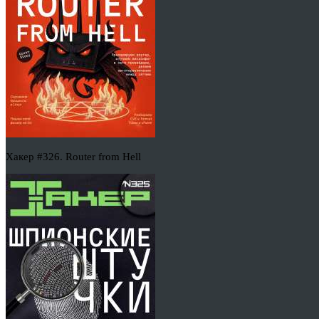
Хакер #326. Router from Hell