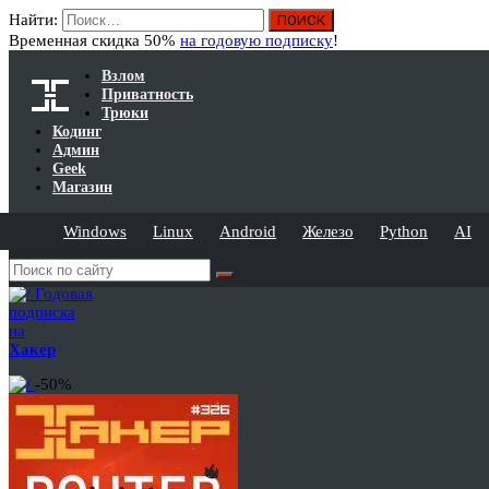
Найти:
Временная скидка 50%
на годовую подписку
!
Взлом
Приватность
Трюки
Кодинг
Админ
Geek
Магазин
Windows
Linux
Android
Железо
Python
AI
Годовая
подписка
на
Хакер
-50%