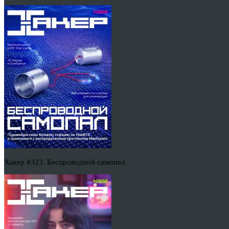
Хакер #323. Беспроводной самопал