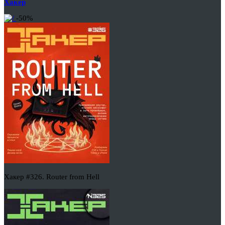
Хакер
-50%
Хакер #326. Router from Hell