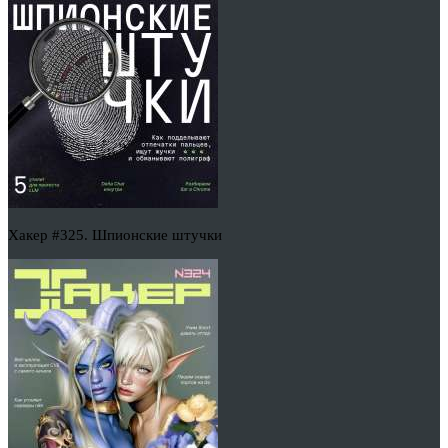
Хакер #325. Шпионские штучки