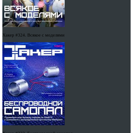
Хакер #324. Всякое с моделями