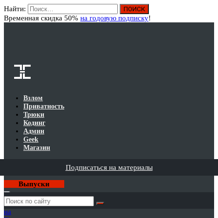
Найти:
Вход
Временная скидка 50%
на годовую подписку
!
Взлом
Приватность
Трюки
Кодинг
Админ
Geek
Магазин
Подписаться на материалы
Выпуски
Годовая
подписка
на