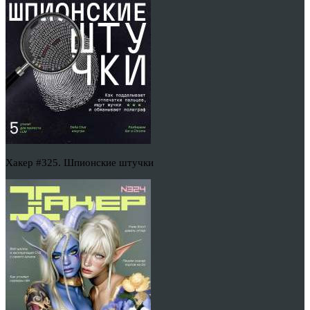
Хакер #325. Шпионские штучки