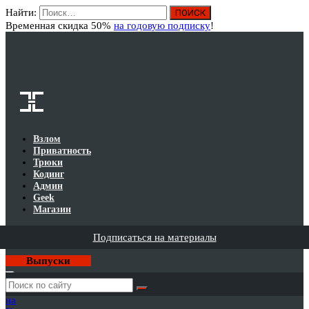
Найти:
Вход
Временная скидка 50%
на годовую подписку
!
Взлом
Приватность
Трюки
Кодинг
Админ
Geek
Магазин
Подписаться на материалы
Выпуски
Годовая
подписка
на