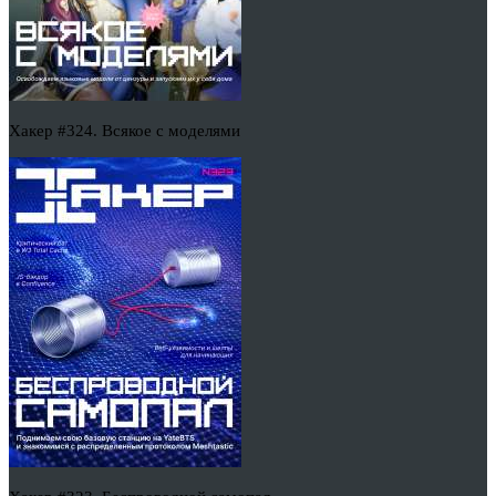
Хакер #324. Всякое с моделями