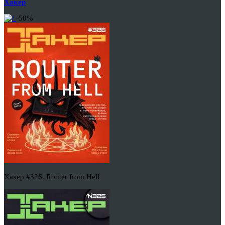
Хакер
-50%
Хакер #326. Router from Hell