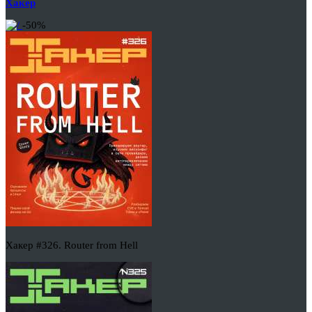
Хакер
-50%
Хакер #326. Router from Hell