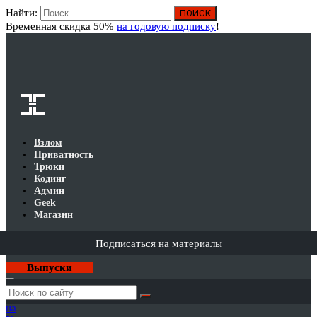
Найти:
Вход
Временная скидка 50%
на годовую подписку
!
Взлом
Приватность
Трюки
Кодинг
Админ
Geek
Магазин
Подписаться на материалы
Выпуски
Годовая
подписка
на