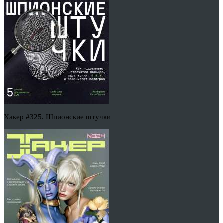
Хакер #325. Шпионские штучки