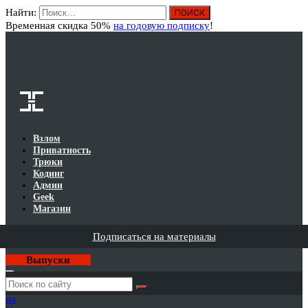
Найти:
Вход
Временная скидка 50%
на годовую подписку
!
Взлом
Приватность
Трюки
Кодинг
Админ
Geek
Магазин
Подписаться на материалы
Выпуски
Годовая
подписка
на