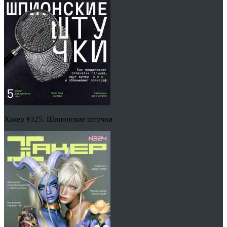
Хакер #325. Шпионские штучки