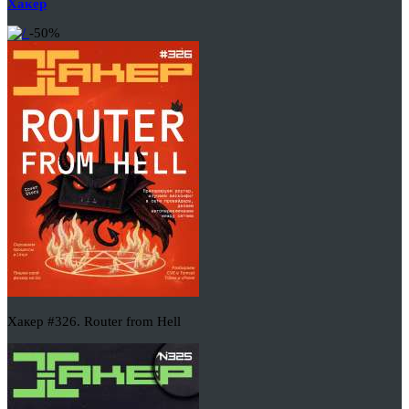
Хакер
-50%
Хакер #326. Router from Hell