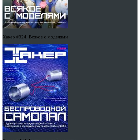
Хакер #324. Всякое с моделями