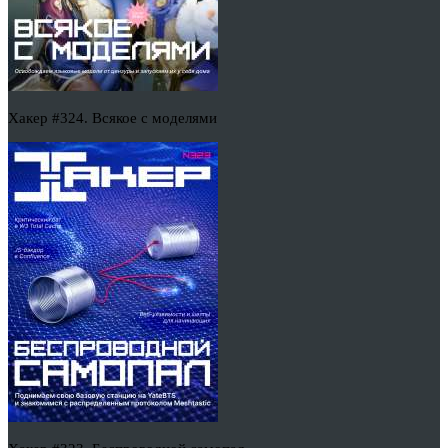
Хакер #324. Всякое с моделями