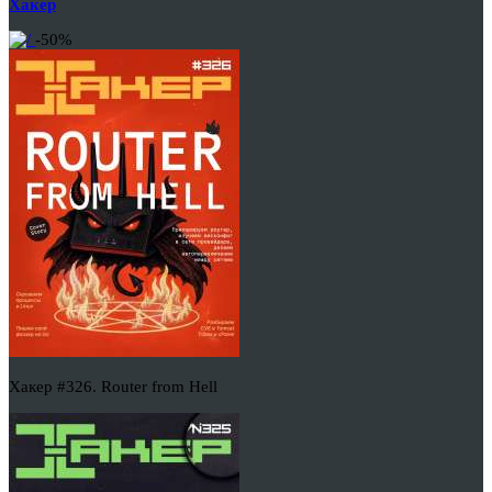
Хакер
-50%
Хакер #326. Router from Hell