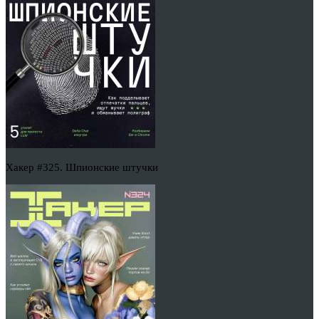
Хакер #325. Шпионские штучки