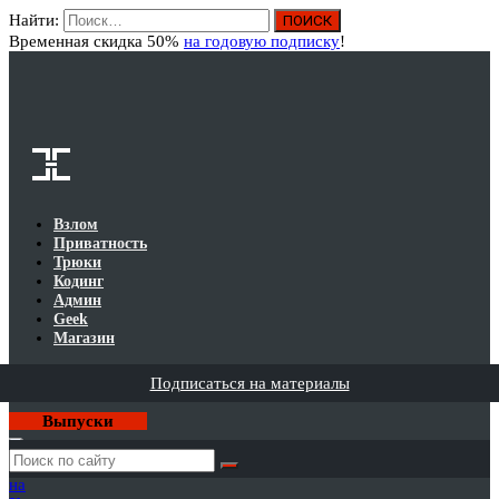
Найти:
Вход
Временная скидка 50%
на годовую подписку
!
Взлом
Приватность
Трюки
Кодинг
Админ
Geek
Магазин
Подписаться на материалы
Выпуски
Годовая
подписка
на