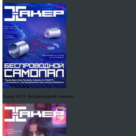
Хакер #323. Беспроводной самопал