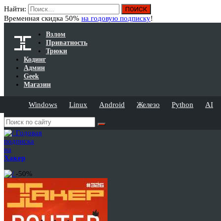
Найти:
Временная скидка 50%
на годовую подписку
!
Взлом
Приватность
Трюки
Кодинг
Админ
Geek
Магазин
Windows
Linux
Android
Железо
Python
AI
Годовая
подписка
на
Хакер
-50%