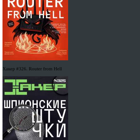
Хакер #326. Router from Hell