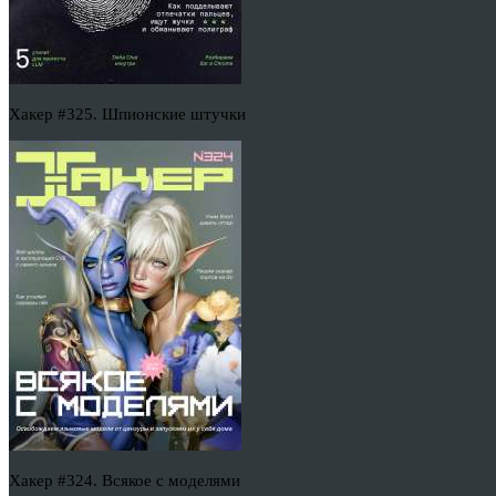
Хакер #325. Шпионские штучки
Хакер #324. Всякое с моделями