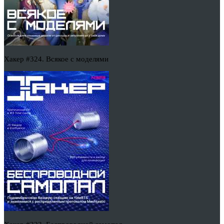
Хакер #324. Всякое с моделями