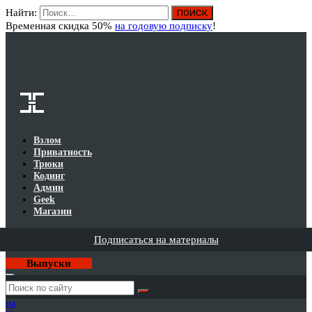
Найти:
Вход
Временная скидка 50%
на годовую подписку
!
Взлом
Приватность
Трюки
Кодинг
Админ
Geek
Магазин
Подписаться на материалы
Выпуски
Годовая
подписка
на