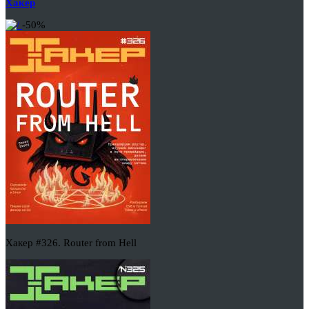
Хакер
-50%
Хакер #326. Router from Hell