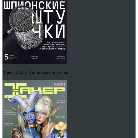
Хакер #325. Шпионские штучки