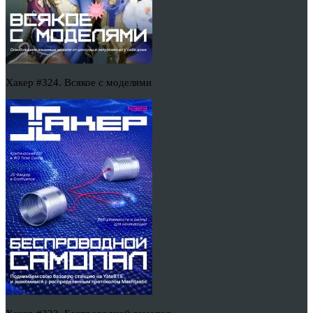
Хакер #324. Всякое с моделями