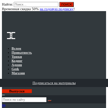
Найти:
Вход
Временная скидка 50%
на годовую подписку
!
Взлом
Приватность
Трюки
Кодинг
Админ
Geek
Магазин
Подписаться на материалы
Выпуски
Годовая
подписка
на