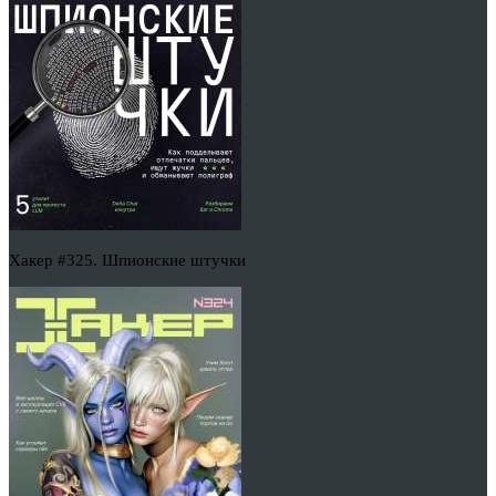
Хакер #325. Шпионские штучки