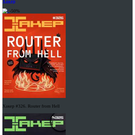
Хакер
-50%
Хакер #326. Router from Hell