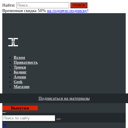
Найти:
Вход
Временная скидка 50%
на годовую подписку
!
Взлом
Приватность
Трюки
Кодинг
Админ
Geek
Магазин
Подписаться на материалы
Выпуски
Годовая
подписка
на