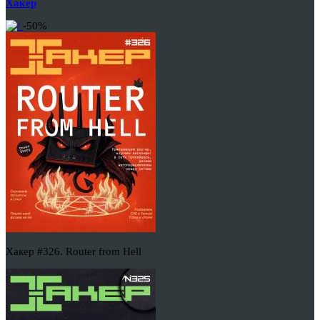
Хакер
-50%
Хакер #326. Router from Hell