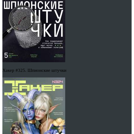
Хакер #325. Шпионские штучки