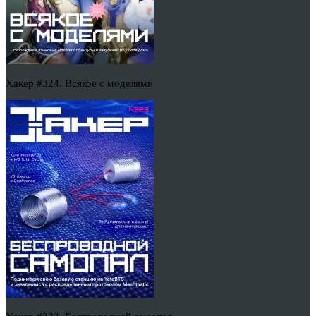
Хакер #324. Всякое с моделями