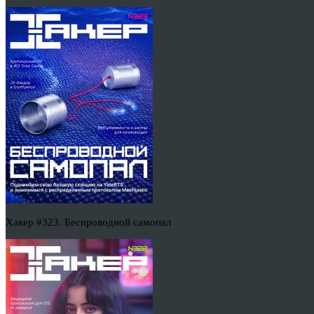
Хакер #323. Беспроводной самопал