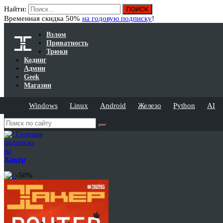
Найти:
Временная скидка 50%
на годовую подписку
!
Взлом
Приватность
Трюки
Кодинг
Админ
Geek
Магазин
Windows
Linux
Android
Железо
Python
AI
Годовая
подписка
на
Хакер
-50%