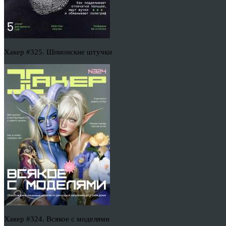
Хакер #325. Шпионские штучки
Хакер #324. Всякое с моделями