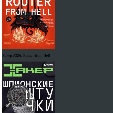
Хакер #326. Router from Hell