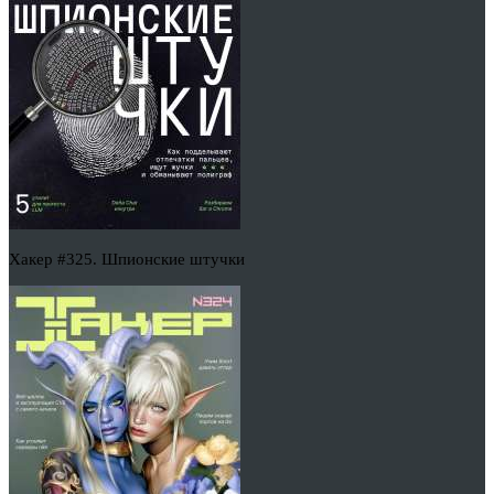
Хакер #325. Шпионские штучки