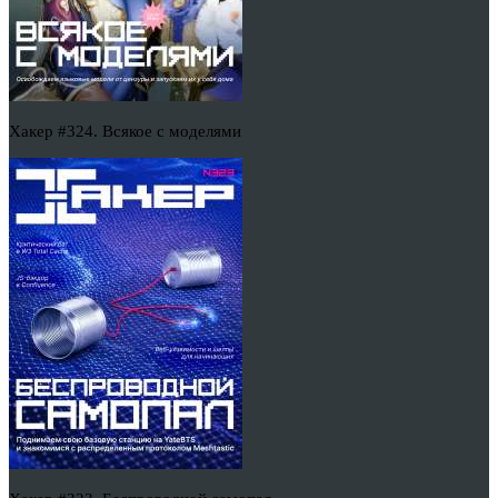
Хакер #324. Всякое с моделями