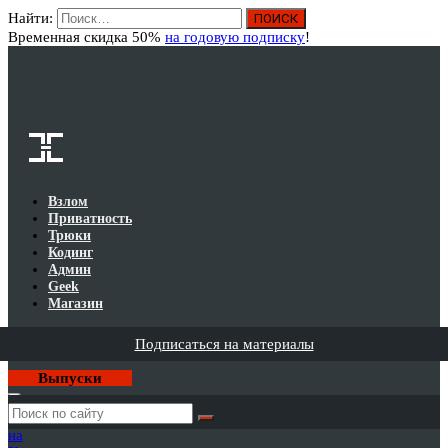
Найти:
Вход
Временная скидка 50%
на годовую подписку
!
Взлом
Приватность
Трюки
Кодинг
Админ
Geek
Магазин
Подписаться на материалы
Выпуски
Годовая
подписка
на