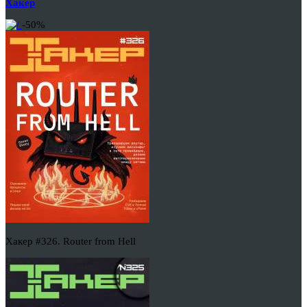
Хакер
-50%
Хакер #326. Router from Hell