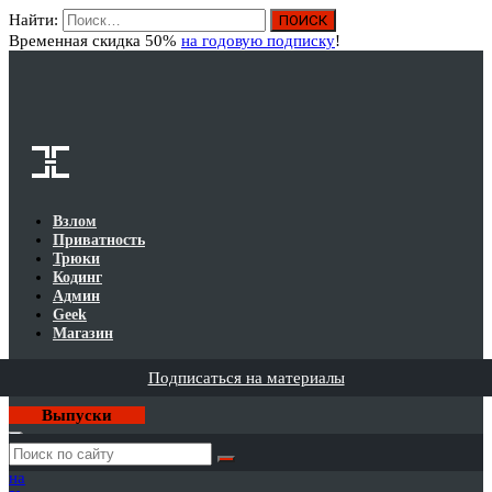
Найти:
Вход
Временная скидка 50%
на годовую подписку
!
Взлом
Приватность
Трюки
Кодинг
Админ
Geek
Магазин
Подписаться на материалы
Выпуски
Годовая
подписка
на