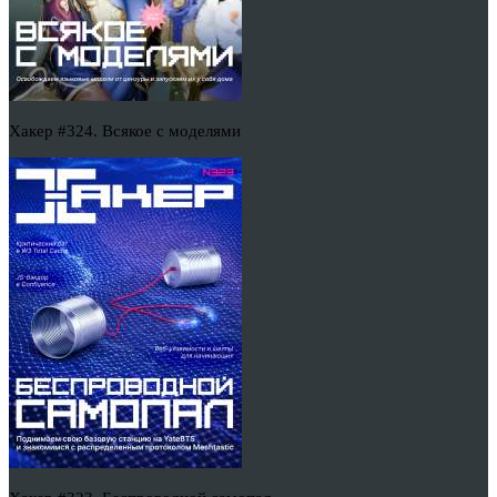
Хакер #324. Всякое с моделями