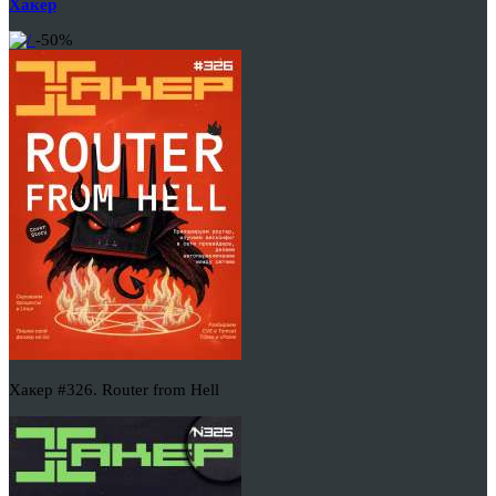
Хакер
-50%
Хакер #326. Router from Hell