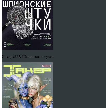
Хакер #325. Шпионские штучки