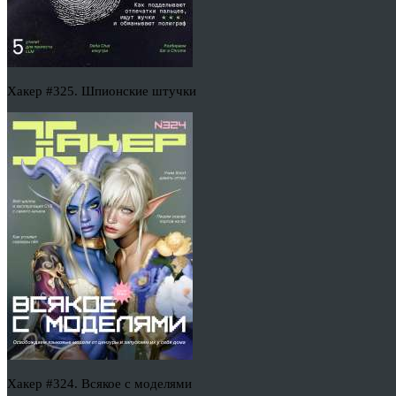
Хакер #325. Шпионские штучки
Хакер #324. Всякое с моделями