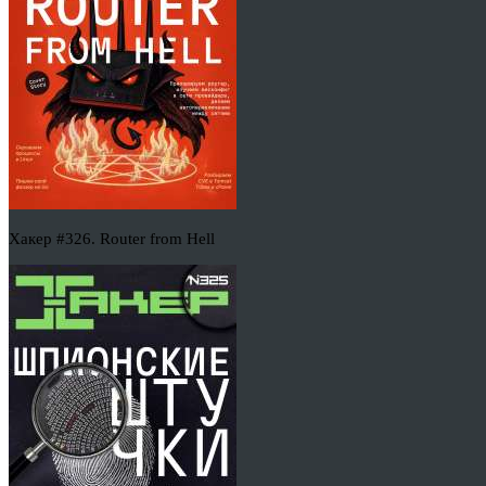
Хакер #326. Router from Hell