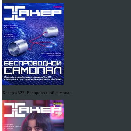
Хакер #323. Беспроводной самопал