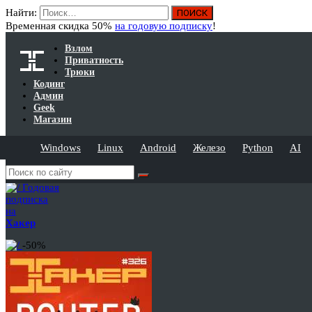
Найти:
Временная скидка 50%
на годовую подписку
!
Взлом
Приватность
Трюки
Кодинг
Админ
Geek
Магазин
Windows
Linux
Android
Железо
Python
AI
Годовая
подписка
на
Хакер
-50%