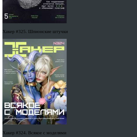
Хакер #325. Шпионские штучки
Хакер #324. Всякое с моделями