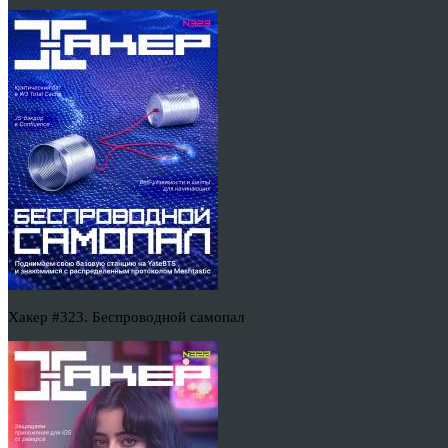
Хакер #323. Беспроводной самопал