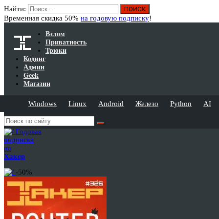
Найти:
Временная скидка 50%
на годовую подписку
!
Взлом
Приватность
Трюки
Кодинг
Админ
Geek
Магазин
Windows
Linux
Android
Железо
Python
AI
Годовая
подписка
на
Хакер
-50%