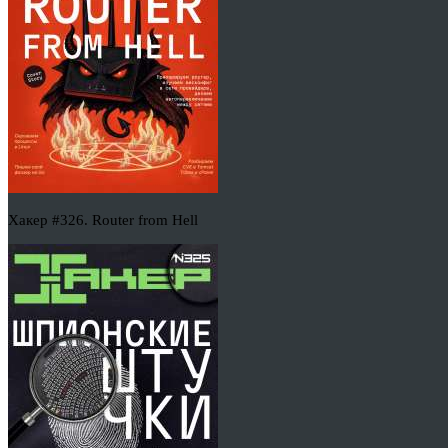
Хакер #326. Router from Hell