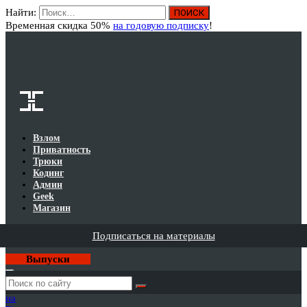
Найти:
Вход
Временная скидка 50%
на годовую подписку
!
Взлом
Приватность
Трюки
Кодинг
Админ
Geek
Магазин
Подписаться на материалы
Выпуски
Годовая
подписка
на