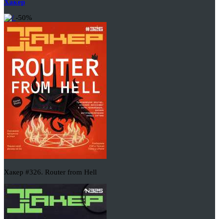
Хакер
-50%
Хакер #326. Router from Hell