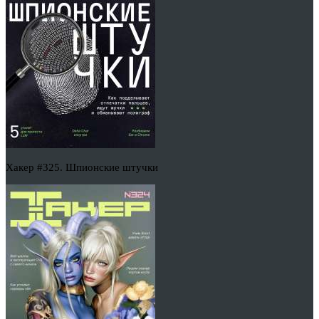
Хакер #325. Шпионские штучки