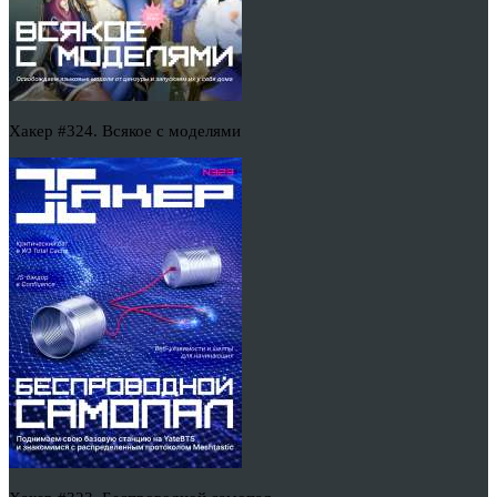
Хакер #324. Всякое с моделями