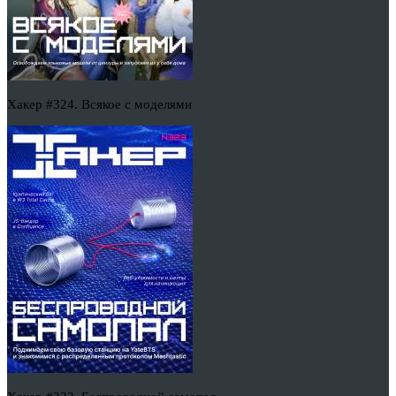
Хакер #324. Всякое с моделями