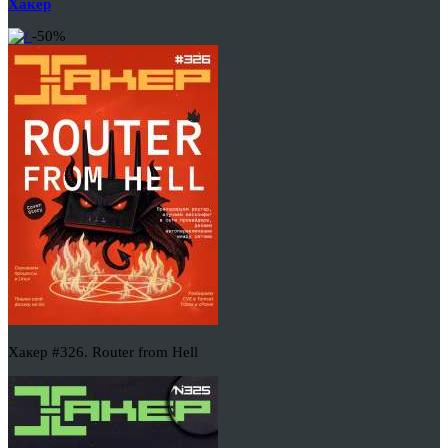
Хакер
-50%
Хакер #326. Router from Hell