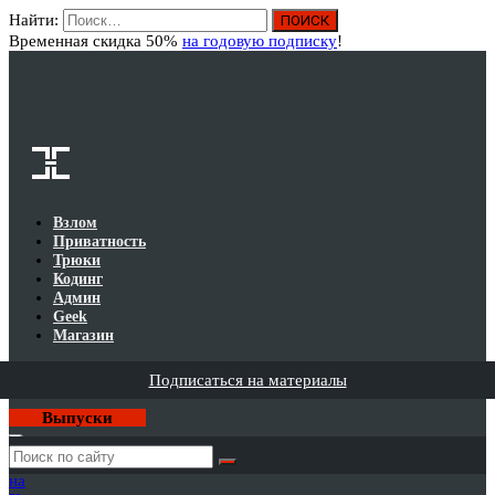
Найти:
Вход
Временная скидка 50%
на годовую подписку
!
Взлом
Приватность
Трюки
Кодинг
Админ
Geek
Магазин
Подписаться на материалы
Выпуски
Годовая
подписка
на