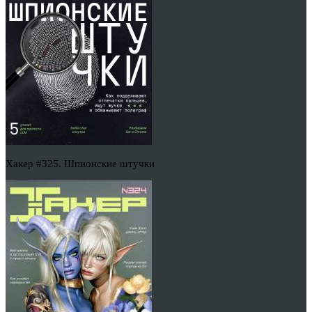
Хакер #325. Шпионские штучки