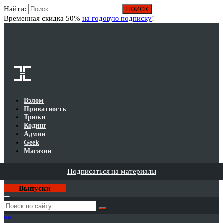
Найти:
Вход
Временная скидка 50%
на годовую подписку
!
Взлом
Приватность
Трюки
Кодинг
Админ
Geek
Магазин
Подписаться на материалы
Выпуски
Годовая
подписка
на