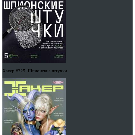
Хакер #325. Шпионские штучки