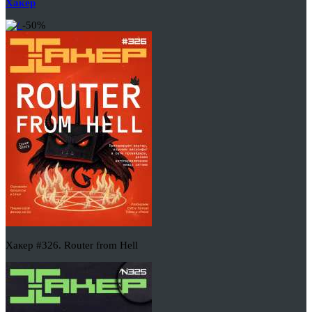
Хакер
-50%
Хакер #326. Router from Hell