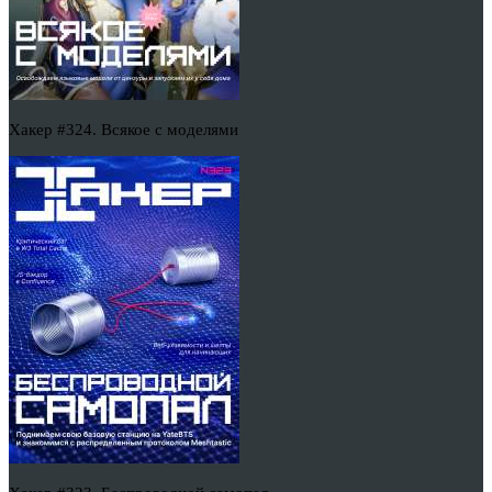
Хакер #324. Всякое с моделями