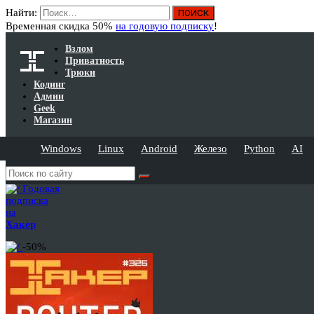
Найти:
Временная скидка 50%
на годовую подписку
!
Взлом
Приватность
Трюки
Кодинг
Админ
Geek
Магазин
Windows
Linux
Android
Железо
Python
AI
Годовая
подписка
на
Хакер
-50%