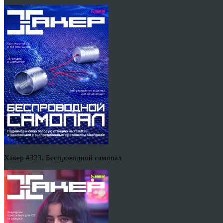
Хакер #323. Беспроводной самопал