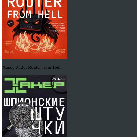
Хакер #326. Router from Hell