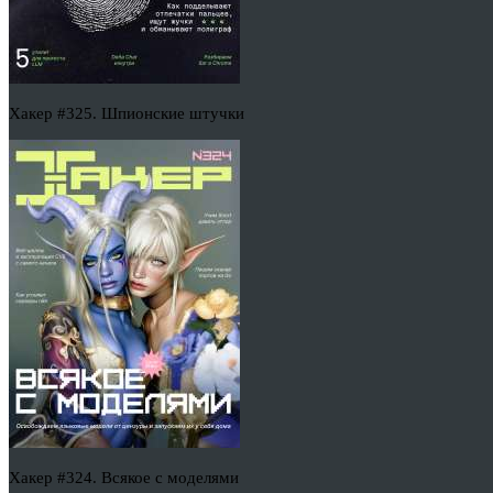
Хакер #325. Шпионские штучки
Хакер #324. Всякое с моделями