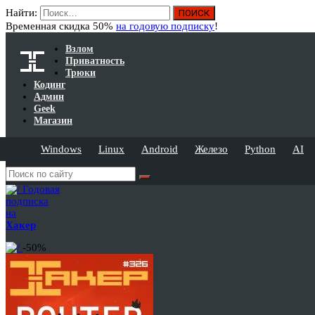
Найти:
Временная скидка 50%
на годовую подписку
!
Взлом
Приватность
Трюки
Кодинг
Админ
Geek
Магазин
Windows
Linux
Android
Железо
Python
AI
Годовая
подписка
на
Хакер
-50%