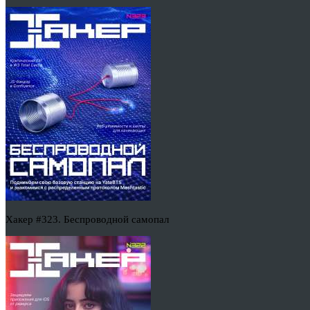
Хакер #323. Беспроводной самопал