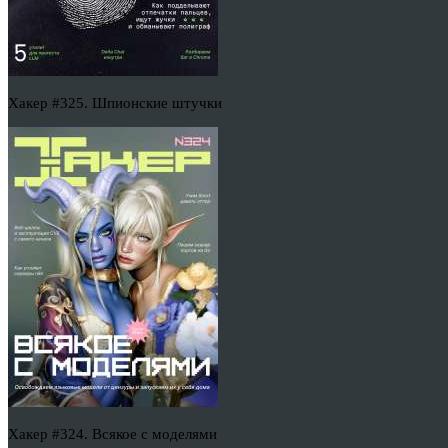
Хакер #325. Шпионские штучки
Хакер #324. Всякое с моделями