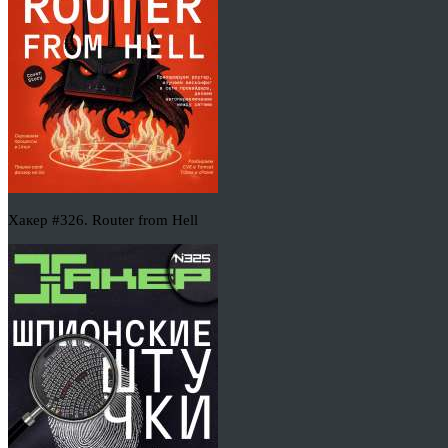
Хакер #326. Router from Hell