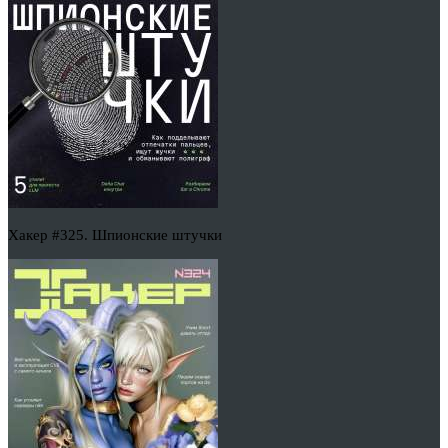
Хакер #325. Шпионские штучки