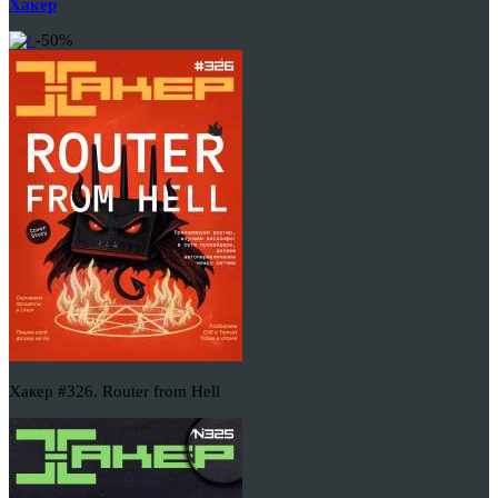
Хакер
-50%
Хакер #326. Router from Hell