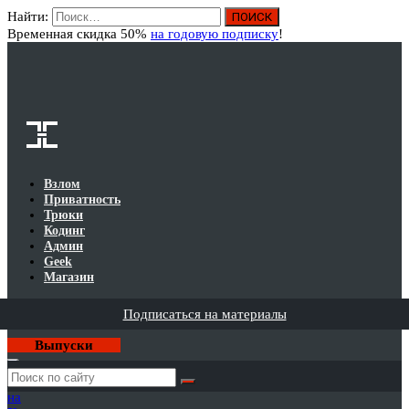
Найти:
Вход
Временная скидка 50%
на годовую подписку
!
Взлом
Приватность
Трюки
Кодинг
Админ
Geek
Магазин
Подписаться на материалы
Выпуски
Годовая
подписка
на