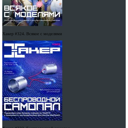
Хакер #324. Всякое с моделями