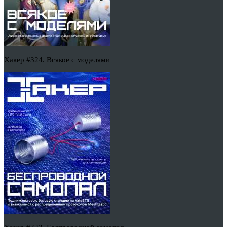
Хакер #324. Всякое с моделями