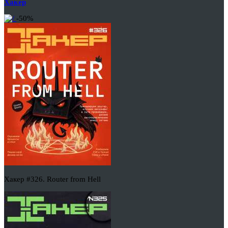
Хакер
-50%
Хакер #326. Router from Hell