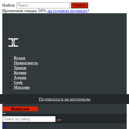
Найти:
Вход
Временная скидка 50%
на годовую подписку
!
Взлом
Приватность
Трюки
Кодинг
Админ
Geek
Магазин
Подписаться на материалы
Выпуски
Годовая
подписка
на