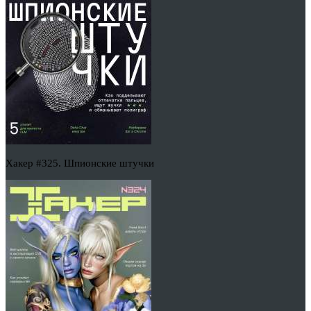
Хакер #325. Шпионские штучки