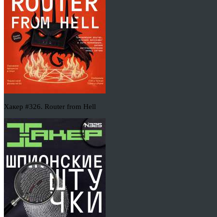
Хакер #326. Router from Hell