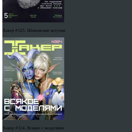
Хакер #325. Шпионские штучки
Хакер #324. Всякое с моделями