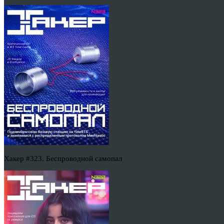
Хакер #323. Беспроводной самопал