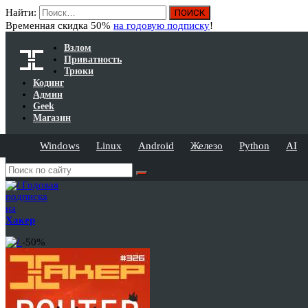
Найти:
Временная скидка 50%
на годовую подписку
!
Взлом
Приватность
Трюки
Кодинг
Админ
Geek
Магазин
Windows
Linux
Android
Железо
Python
AI
Годовая
подписка
на
Хакер
-50%