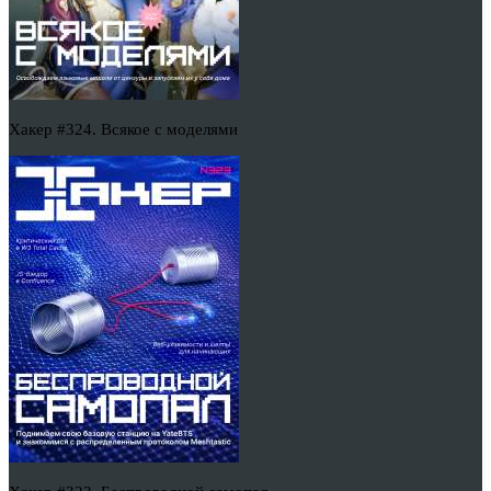
Хакер #324. Всякое с моделями