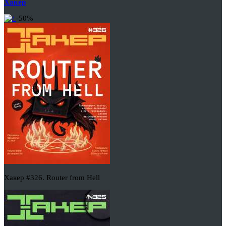
Хакер
-50%
Хакер #326. Router from Hell