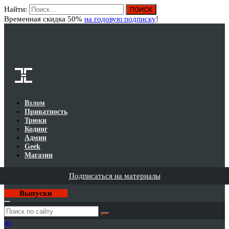
Найти:
Вход
Временная скидка 50%
на годовую подписку
!
Взлом
Приватность
Трюки
Кодинг
Админ
Geek
Магазин
Подписаться на материалы
Выпуски
Годовая
подписка
на