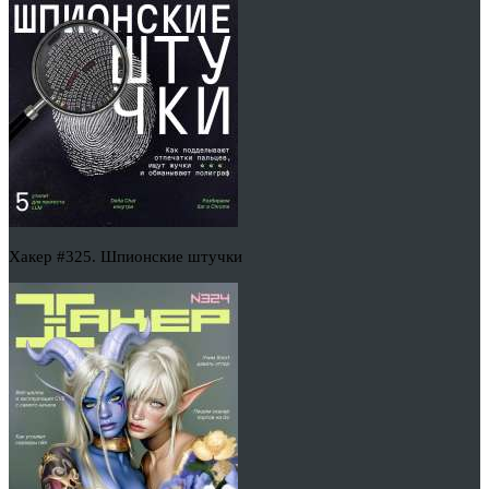
Хакер #325. Шпионские штучки