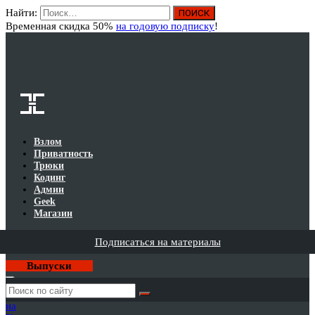
Найти:
Вход
Временная скидка 50%
на годовую подписку
!
Взлом
Приватность
Трюки
Кодинг
Админ
Geek
Магазин
Подписаться на материалы
Выпуски
Годовая
подписка
на