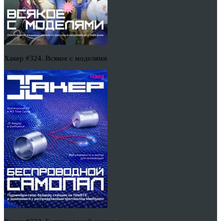
Хакер #324. Всякое с моделями