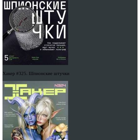
Хакер #325. Шпионские штучки