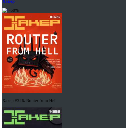
Хакер
-50%
Хакер #326. Router from Hell