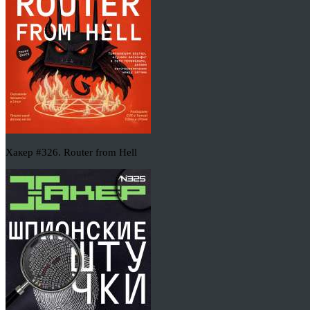
Хакер #326. Router from Hell