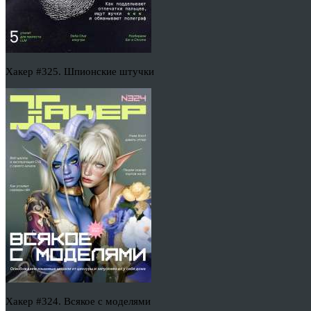
Хакер #325. Шпионские штучки
Хакер #324. Всякое с моделями