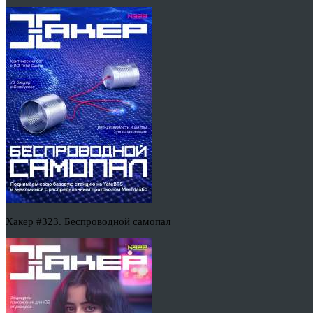
Хакер #323. Беспроводной самопал