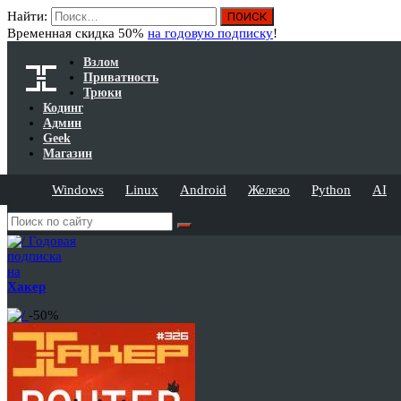
Найти:
Временная скидка 50%
на годовую подписку
!
Взлом
Приватность
Трюки
Кодинг
Админ
Geek
Магазин
Windows
Linux
Android
Железо
Python
AI
Годовая
подписка
на
Хакер
-50%