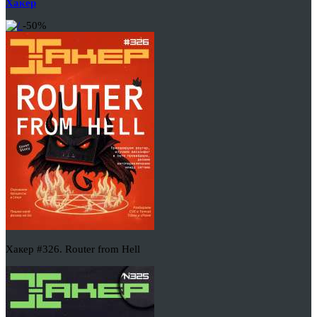
Хакер
-50%
Хакер #326. Router from Hell