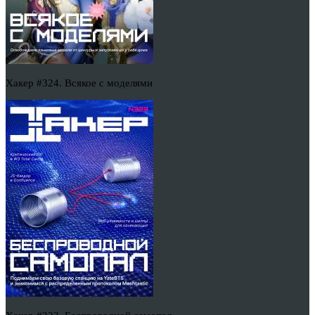
Хакер #324. Всякое с моделями