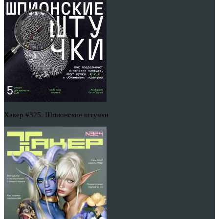
Хакер #325. Шпионские штучки