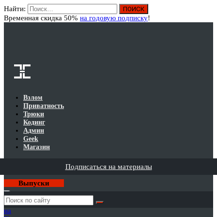
Найти:
Вход
Временная скидка 50%
на годовую подписку
!
Взлом
Приватность
Трюки
Кодинг
Админ
Geek
Магазин
Подписаться на материалы
Выпуски
Годовая
подписка
на