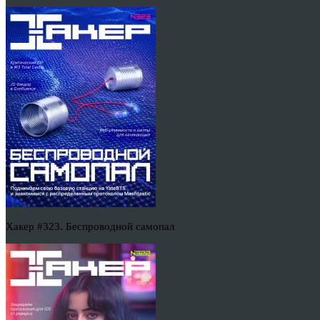
Хакер #323. Беспроводной самопал