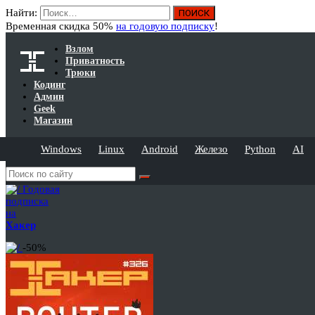
Найти:
Временная скидка 50%
на годовую подписку
!
Взлом
Приватность
Трюки
Кодинг
Админ
Geek
Магазин
Windows
Linux
Android
Железо
Python
AI
Годовая
подписка
на
Хакер
-50%