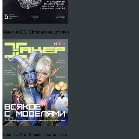
Хакер #325. Шпионские штучки
Хакер #324. Всякое с моделями