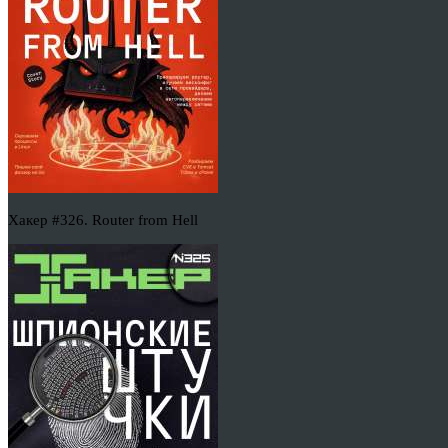
Хакер #326. Router from Hell