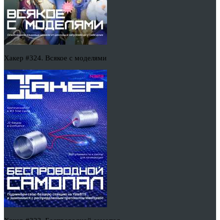
Хакер #324. Всякое с моделями