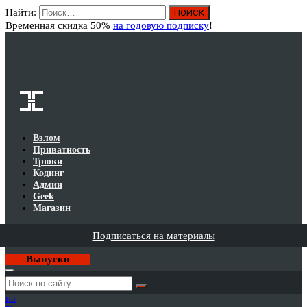
Найти:
Вход
Временная скидка 50%
на годовую подписку
!
Взлом
Приватность
Трюки
Кодинг
Админ
Geek
Магазин
Подписаться на материалы
Выпуски
Годовая
подписка
на