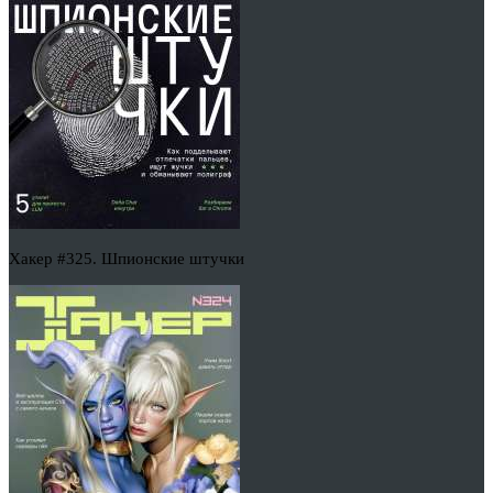
Хакер #325. Шпионские штучки