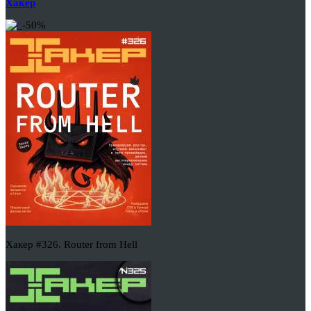
Хакер
-50%
Хакер #326. Router from Hell