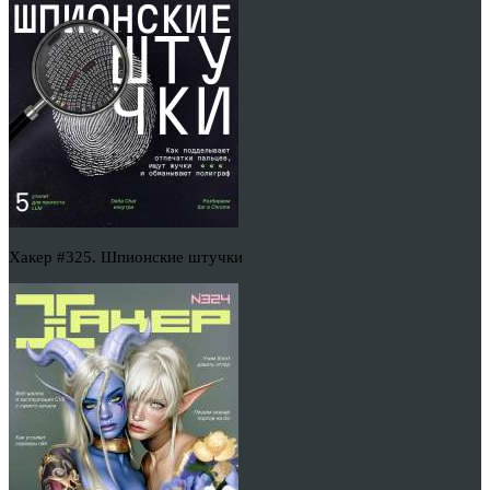
Хакер #325. Шпионские штучки