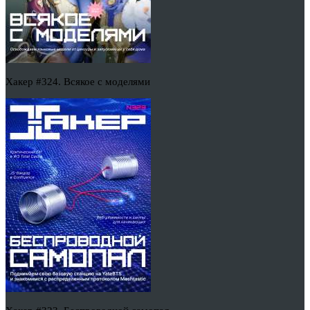
Хакер #324. Всякое с моделями