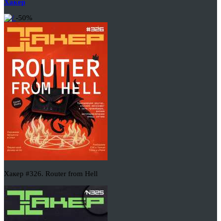
Хакер
-50%
Хакер #326. Router from Hell