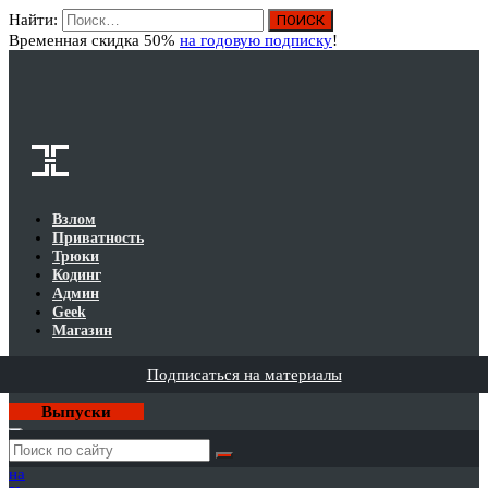
Найти:
Вход
Временная скидка 50%
на годовую подписку
!
Взлом
Приватность
Трюки
Кодинг
Админ
Geek
Магазин
Подписаться на материалы
Выпуски
Годовая
подписка
на