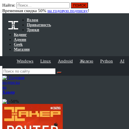
Найти:
Временная скидка 50%
на годовую подписку
!
Взлом
Приватность
Трюки
Кодинг
Админ
Geek
Магазин
Windows
Linux
Android
Железо
Python
AI
Годовая
подписка
на
Хакер
-50%