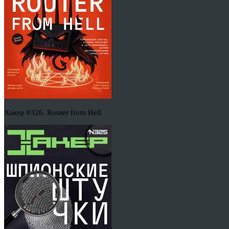
Хакер #326. Router from Hell