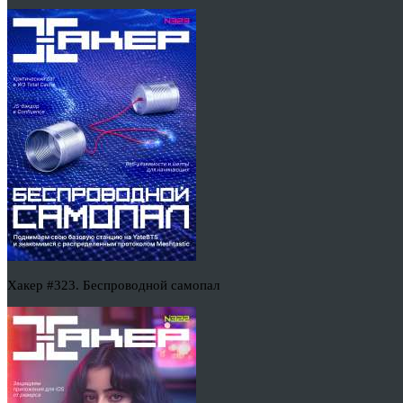
Хакер #323. Беспроводной самопал