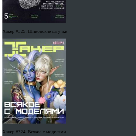
Хакер #325. Шпионские штучки
Хакер #324. Всякое с моделями